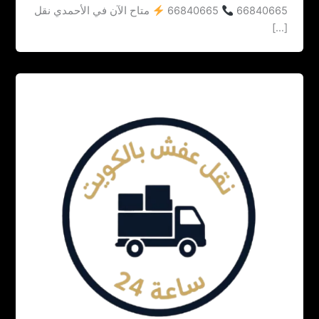
66840665
66840665
متاح الآن في الأحمدي نقل
[…]