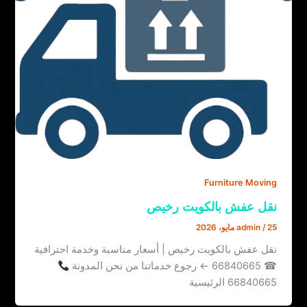
Furniture Moving
نقل عفش بالكويت رخيص
25 مايو، 2026
/
admin
نقل عفش بالكويت رخيص | أسعار مناسبة وخدمة احترافية
☎ 66840665 ← رجوع خدماتنا من نحن المدونة
66840665 الرئيسية