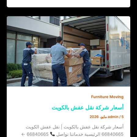
Furniture Moving
أسعار شركة نقل عفش بالكويت
5 مايو، 2026
/
admin
أسعار شركة نقل عفش بالكويت | نقل عفش الكويت
66840665 الرئيسية خدماتنا تواصل
66840665 ←