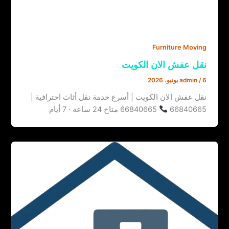
Furniture Moving
نقل عفش الان الكويت
6 يونيو، 2026
/
admin
نقل عفش الان الكويت | أسرع خدمة نقل أثاث احترافية |
66840665
66840665 متاح 24 ساعة · 7 أيام