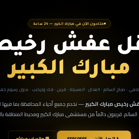
متاحون الآن في مبارك الكبير — 24 ساعة
ل عفش رخي
مبارك الكبير
رقعي · صباح السالم · العدان · المسيلة · قرين · فك وتركيب · بدون رسوم خفي
ش رخيص مبارك الكبير
— نخدم جميع أحياء المحافظة بما فيها 
السالم. قريبون دائماً من مستشفى مبارك الكبير ومحيط المنطقة بال
📞 اتصل الآن — 66840665
💬 واتساب مباشر