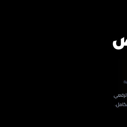
ص
ة
الرقعي
كامل.