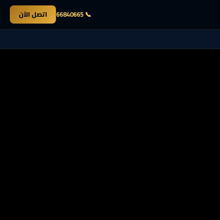
📞 66840665
اتصل الآن