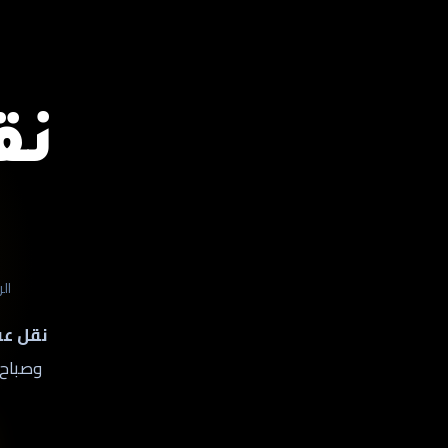
نق
ال
نقل عف
وصباح 