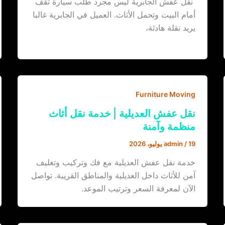
نقل عفش الجابرية ليس مجرد طلب سيارة تقف
أمام البيت وتحمل الأثاث. العميل في الجابرية غالبا
يريد نقلة هادئة،
Furniture Moving
نقل عفش العديلية | خدمة نقل أثاث
منظمة وآمنة
19 يوليو، 2026
/
admin
خدمة نقل عفش العديلية مع فك وتركيب وتغليف
آمن للأثاث داخل العديلية والمناطق القريبة. تواصل
الآن لمعرفة السعر وترتيب الموعد.