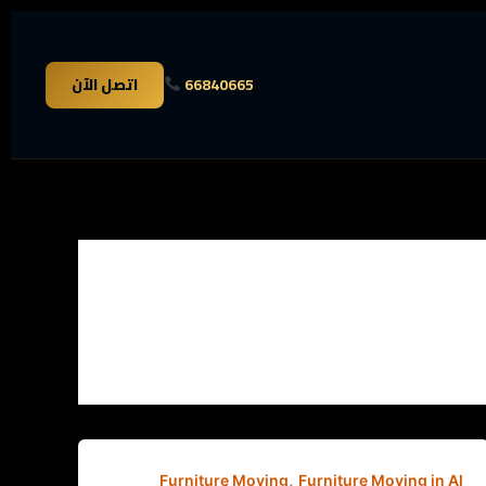
66840665
اتصل الآن
,
Furniture Moving
Furniture Moving in Al