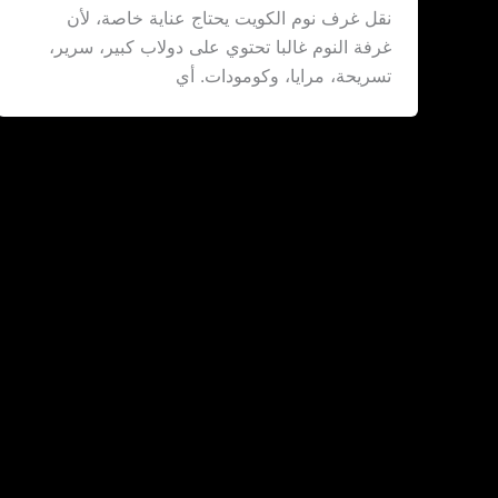
نقل غرف نوم الكويت يحتاج عناية خاصة، لأن
غرفة النوم غالبا تحتوي على دولاب كبير، سرير،
تسريحة، مرايا، وكومودات. أي