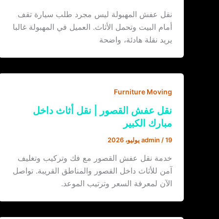
نقل عفش المهبولة ليس مجرد طلب سيارة تقف
أمام البيت وتحمل الأثاث. العميل في المهبولة غالبا
يريد نقلة هادئة، واضحة
Furniture Moving
نقل عفش القصور | نقل أثاث داخل
مبارك الكبير
19 يوليو، 2026
/
admin
خدمة نقل عفش القصور مع فك وتركيب وتغليف
آمن للأثاث داخل القصور والمناطق القريبة. تواصل
الآن لمعرفة السعر وترتيب الموعد.