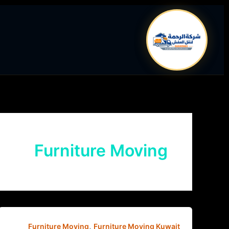
خطي
لى
لمحتوى
Furniture Moving
,
Furniture Moving
Furniture Moving Kuwait