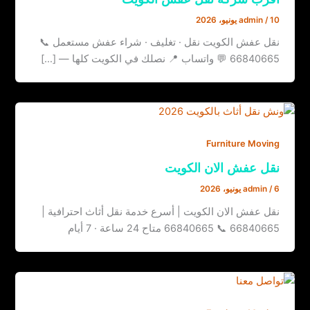
10 يونيو، 2026
/
admin
نقل عفش الكويت نقل · تغليف · شراء عفش مستعمل 📞
66840665 💬 واتساب 📍 نصلك في الكويت كلها — […]
Furniture Moving
نقل عفش الان الكويت
6 يونيو، 2026
/
admin
نقل عفش الان الكويت | أسرع خدمة نقل أثاث احترافية |
66840665 📞 66840665 متاح 24 ساعة · 7 أيام