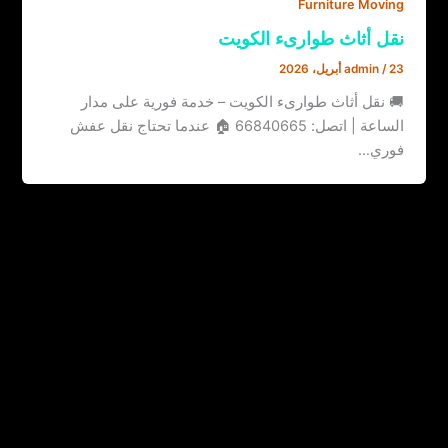
Furniture Moving
نقل أثاث طوارىء الكويت
23 أبريل، 2026
/
admin
🚚 نقل أثاث طوارىء الكويت – خدمة فورية على مدار
الساعة | اتصل: 66840665 🏠 عندما تحتاج نقل عفش
فوري…