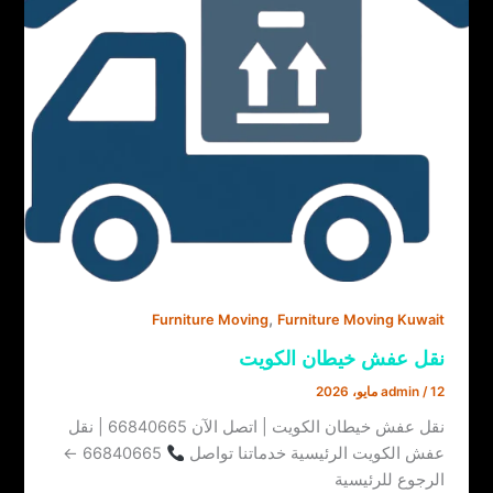
,
Furniture Moving
Furniture Moving Kuwait
نقل عفش خيطان الكويت
12 مايو، 2026
/
admin
نقل عفش خيطان الكويت | اتصل الآن 66840665 | نقل
عفش الكويت الرئيسية خدماتنا تواصل
66840665 ←
الرجوع للرئيسية