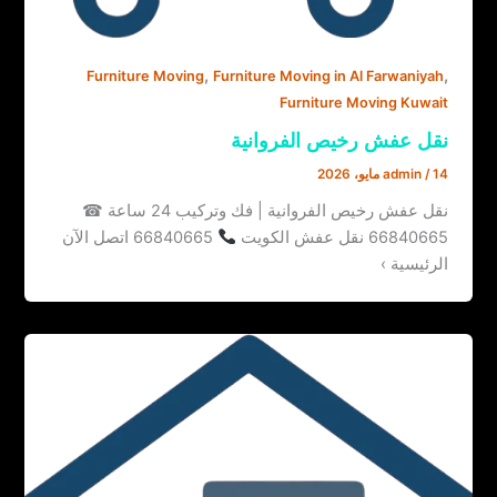
,
,
Furniture Moving
Furniture Moving in Al Farwaniyah
Furniture Moving Kuwait
نقل عفش رخيص الفروانية
14 مايو، 2026
/
admin
نقل عفش رخيص الفروانية | فك وتركيب 24 ساعة ☎
66840665 نقل عفش الكويت
66840665 اتصل الآن
الرئيسية ›