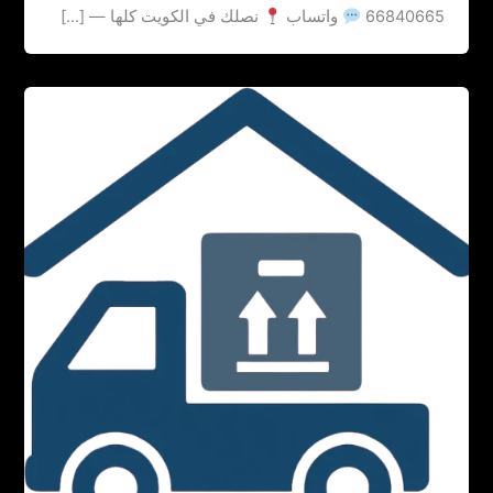
66840665
واتساب
نصلك في الكويت كلها — […]