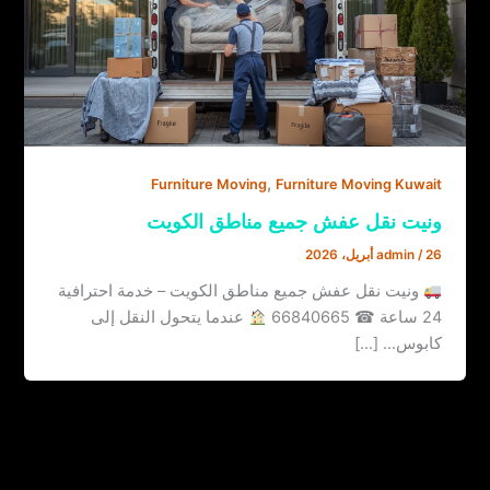
,
Furniture Moving
Furniture Moving Kuwait
ونيت نقل عفش جميع مناطق الكويت
26 أبريل، 2026
/
admin
ونيت نقل عفش جميع مناطق الكويت – خدمة احترافية
24 ساعة ☎ 66840665
عندما يتحول النقل إلى
كابوس… […]