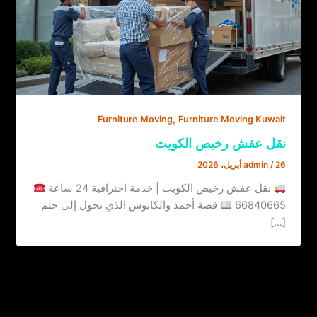
,
Furniture Moving
Furniture Moving Kuwait
نقل عفش رخيص الكويت
26 أبريل، 2026
/
admin
نقل عفش رخيص الكويت | خدمة احترافية 24 ساعة
66840665
قصة أحمد والكابوس الذي تحول إلى حلم
[…]