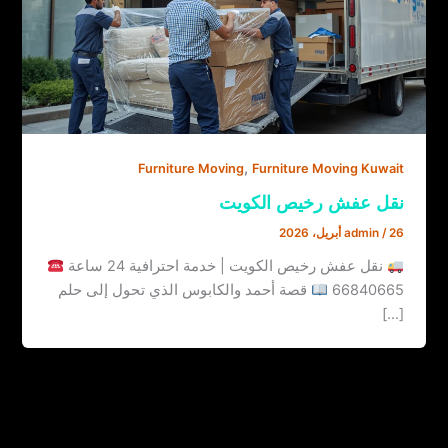
,
Furniture Moving
Furniture Moving Kuwait
نقل عفش رخيص الكويت
26 أبريل، 2026
/
admin
نقل عفش رخيص الكويت | خدمة احترافية 24 ساعة
66840665
قصة أحمد والكابوس الذي تحول إلى حلم
[…]