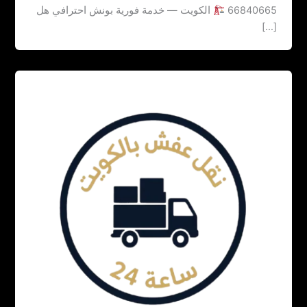
66840665
الكويت — خدمة فورية بونش احترافي هل
[…]