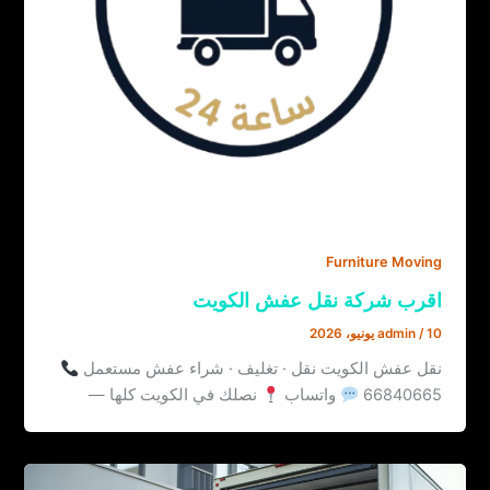
Furniture Moving
اقرب شركة نقل عفش الكويت
10 يونيو، 2026
/
admin
نقل عفش الكويت نقل · تغليف · شراء عفش مستعمل
66840665
واتساب
نصلك في الكويت كلها —