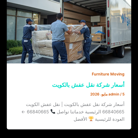
Furniture Moving
أسعار شركة نقل عفش بالكويت
5 مايو، 2026
/
admin
أسعار شركة نقل عفش بالكويت | نقل عفش الكويت
66840665 الرئيسية خدماتنا تواصل
66840665 ←
العودة للرئيسية
الأفضل