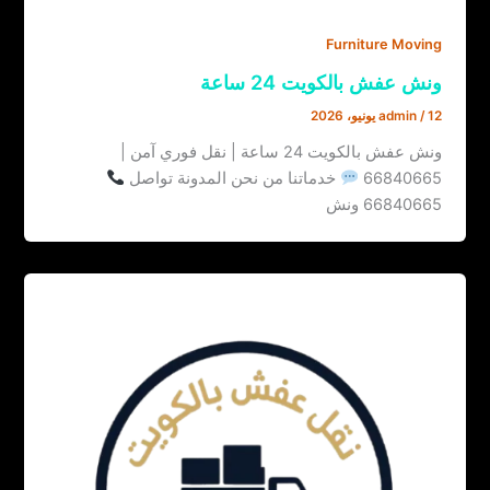
Furniture Moving
ونش عفش بالكويت 24 ساعة
12 يونيو، 2026
/
admin
ونش عفش بالكويت 24 ساعة | نقل فوري آمن |
66840665
خدماتنا من نحن المدونة تواصل
66840665 ونش