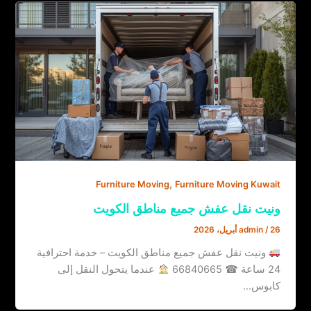
,
Furniture Moving
Furniture Moving Kuwait
ونيت نقل عفش جميع مناطق الكويت
26 أبريل، 2026
/
admin
ونيت نقل عفش جميع مناطق الكويت – خدمة احترافية
24 ساعة ☎ 66840665
عندما يتحول النقل إلى
كابوس…