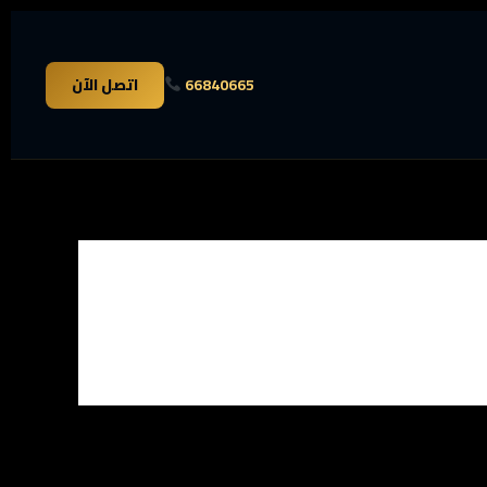
66840665
اتصل الآن