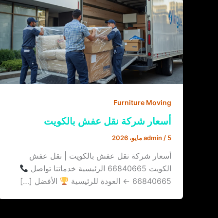
Furniture Moving
أسعار شركة نقل عفش بالكويت
5 مايو، 2026
/
admin
أسعار شركة نقل عفش بالكويت | نقل عفش
الكويت 66840665 الرئيسية خدماتنا تواصل
66840665 ← العودة للرئيسية
الأفضل […]