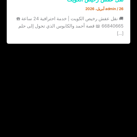
26 أبريل، 2026
/
admin
🚚 نقل عفش رخيص الكويت | خدمة احترافية 24 ساعة ☎️
66840665 📖 قصة أحمد والكابوس الذي تحول إلى حلم
[…]