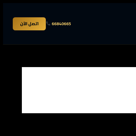
66840665
اتصل الآن