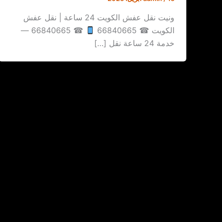
ونيت نقل عفش الكويت 24 ساعة | نقل عفش
الكويت ☎ 66840665
☎ 66840665 —
خدمة 24 ساعة نقل […]